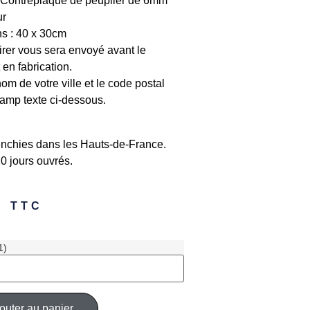
: Contreplaqué de peuplier de 6mm
ur
s : 40 x 30cm
irer vous sera envoyé avant le
en fabrication.
nom de votre ville et le code postal
amp texte ci-dessous.
nchies dans les Hauts-de-France.
0 jours ouvrés.
€
TTC
1)
outer au panier