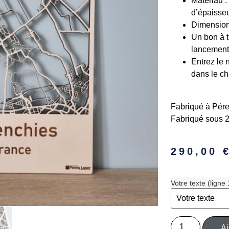
Matériau 
d’épaisse
Dimension
Un bon à t
lancement 
Entrez le 
dans le ch
Fabriqué à Pére
Fabriqué sous 2
290,00
Votre texte (ligne 
Aj