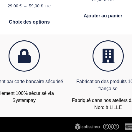
TTC
Note
29,00
€
–
59,00
€
TTC
5.00
sur 5
Ajouter au panier
Choix des options
nt par carte bancaire sécurisé
Fabrication des produits 
française
iement 100% sécurisé via
Systempay
Fabriqué dans nos ateliers d
Nord à LILLE